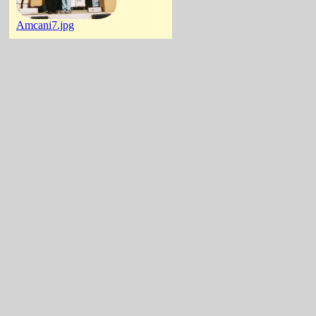
Amcani7.jpg