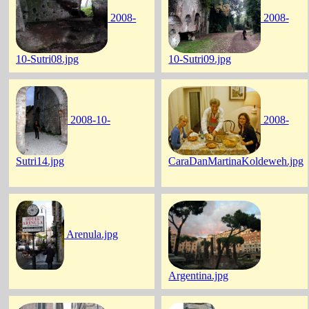
2008-
2008-
10-Sutri08.jpg
10-Sutri09.jpg
2008-10-
2008-
Sutri14.jpg
CaraDanMartinaKoldeweh.jpg
Arenula.jpg
Argentina.jpg