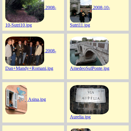
2008-
2008-10-
10-Sutri10.jpg
Sutri11.jpg
2008-
Dan+Mandy+Romani.jpg
AmedeoSulPonte.jpg
Asina.jpg
Aurelia.jpg