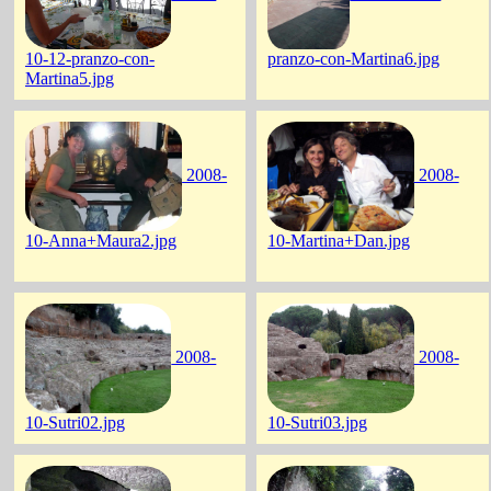
10-12-pranzo-con-
pranzo-con-Martina6.jpg
Martina5.jpg
2008-
2008-
10-Anna+Maura2.jpg
10-Martina+Dan.jpg
2008-
2008-
10-Sutri02.jpg
10-Sutri03.jpg