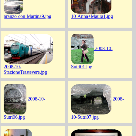
pranzo-con-Martina9.jpg
10-Anna+Maura1.jpg
2008-10-
2008-10-
Sutri01.jpg
StazioneTrastevere.jpg
2008-10-
2008-
Sutri06.jpg
10-Sutri07.jpg