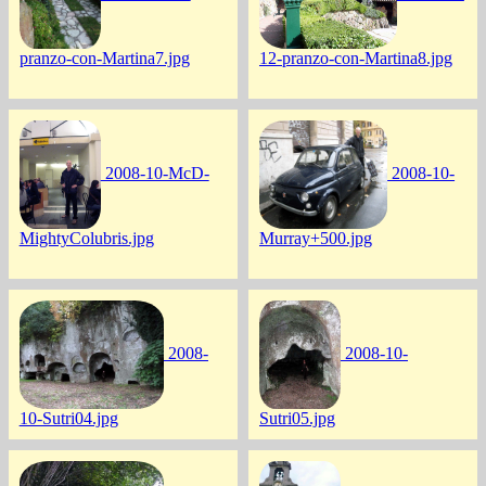
pranzo-con-Martina7.jpg
12-pranzo-con-Martina8.jpg
2008-10-McD-
2008-10-
MightyColubris.jpg
Murray+500.jpg
2008-
2008-10-
10-Sutri04.jpg
Sutri05.jpg