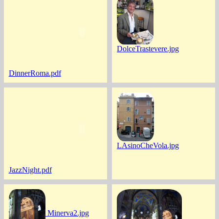
DolceTrastevere.jpg
DinnerRoma.pdf
LAsinoCheVola.jpg
JazzNight.pdf
Minerva2.jpg