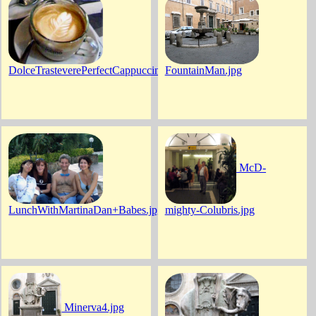
DolceTrasteverePerfectCappuccino.jpg
FountainMan.jpg
McD-
LunchWithMartinaDan+Babes.jpg
mighty-Colubris.jpg
Minerva4.jpg