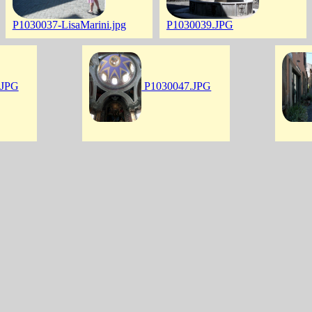
P1030037-LisaMarini.jpg
P1030039.JPG
.JPG
P1030047.JPG