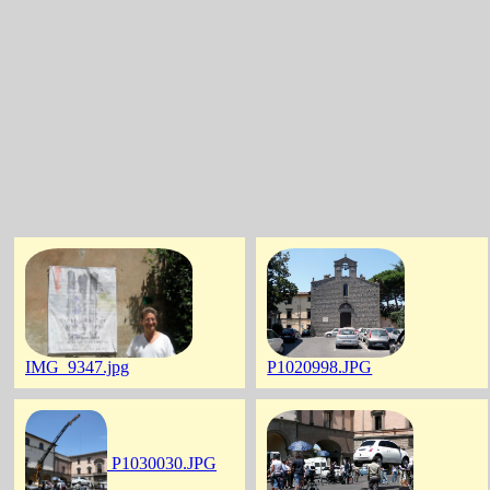
IMG_9347.jpg
P1020998.JPG
P1030030.JPG