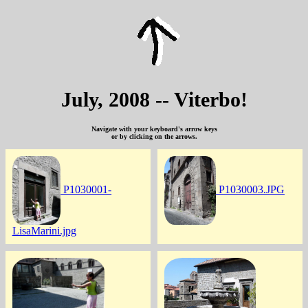
July, 2008 -- Viterbo!
Navigate with your keyboard's arrow keys
or by clicking on the arrows.
P1030001-
P1030003.JPG
LisaMarini.jpg